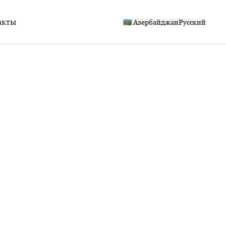
акты
🇦🇿 Азербайджан
Русский