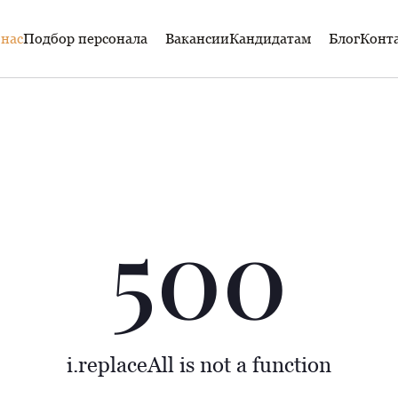
 нас
Подбор персонала
Вакансии
Кандидатам
Блог
Конт
500
i.replaceAll is not a function