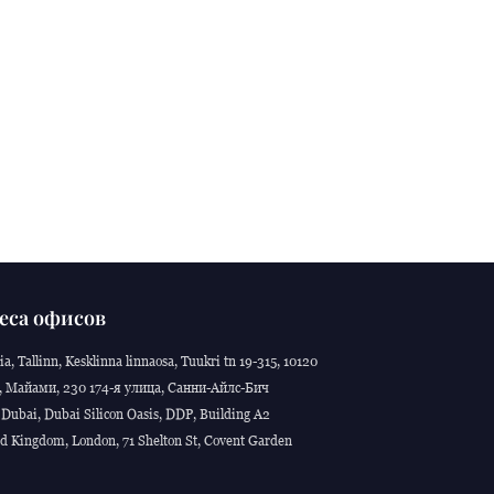
еса офисов
ia, Tallinn, Kesklinna linnaosa, Tuukri tn 19-315, 10120
 Майами, 230 174-я улица, Санни-Айлс-Бич
Dubai, Dubai Silicon Oasis, DDP, Building A2
d Kingdom, London, 71 Shelton St, Covent Garden