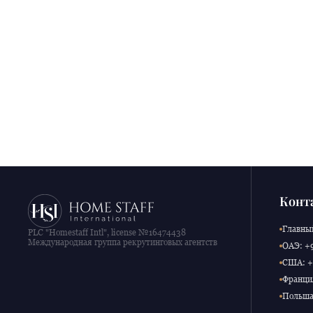
Конт
Главный
PLC "Homestaff Intl", license №16474438
Международная группа рекрутинговых агентств
ОАЭ: +9
США: +1
Франция
Польша: