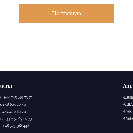
На главную
акты
Адр
: +44 745 819 73 73
Eston
71 58 605 20 40
США,
 484 460 80 90
UAE, 
: +33 7 57 69 07 73
Unite
 +48 573 568 448