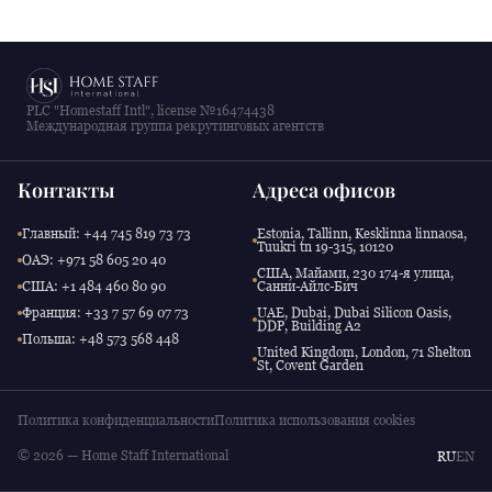
PLC "Homestaff Intl", license №16474438
Международная группа рекрутинговых агентств
Контакты
Адреса офисов
Главный: +44 745 819 73 73
Estonia, Tallinn, Kesklinna linnaosa,
Tuukri tn 19-315, 10120
ОАЭ: +971 58 605 20 40
США, Майами, 230 174-я улица,
США: +1 484 460 80 90
Санни-Айлс-Бич
Франция: +33 7 57 69 07 73
UAE, Dubai, Dubai Silicon Oasis,
DDP, Building A2
Польша: +48 573 568 448
United Kingdom, London, 71 Shelton
St, Covent Garden
Политика конфиденциальности
Политика использования cookies
© 2026 — Home Staff International
RU
EN