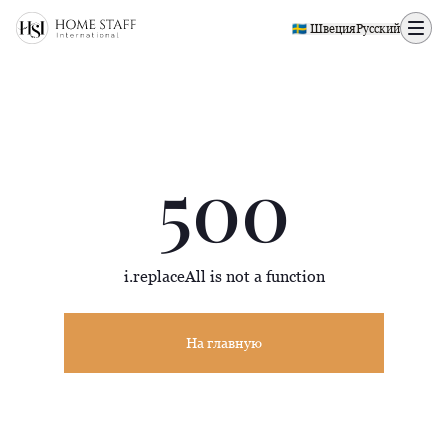
500 page
🇸🇪 Швеция
Русский
500
i.replaceAll is not a function
На главную