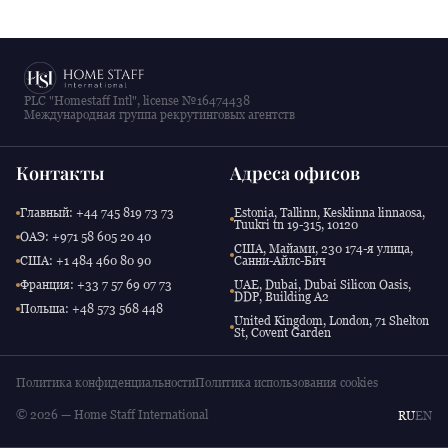
PLC "Homestaff Intl", license №16474438
Международная группа рекрутинговых агентств
Контакты
Адреса офисов
Главный: +44 745 819 73 73
Estonia, Tallinn, Kesklinna linnaosa,
Tuukri tn 19-315, 10120
ОАЭ: +971 58 605 20 40
США, Майами, 230 174-я улица,
США: +1 484 460 80 90
Санни-Айлс-Бич
Франция: +33 7 57 69 07 73
UAE, Dubai, Dubai Silicon Oasis,
DDP, Building A2
Польша: +48 573 568 448
United Kingdom, London, 71 Shelton
St, Covent Garden
Политика конфиденциальности
Политика использования cookies
© 2026 — Home Staff International
RU
EN