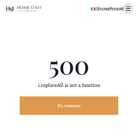
500 page
🇮🇹 Италия
Русский
500
i.replaceAll is not a function
На главную