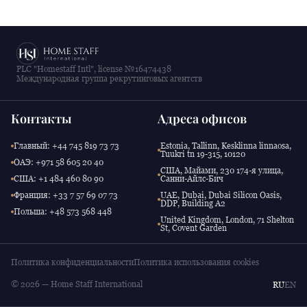
PLC "Homestaff Intl", license №16474438
Международная группа рекрутинговых агентств
Контакты
Адреса офисов
Главный: +44 745 819 73 73
Estonia, Tallinn, Kesklinna linnaosa,
Tuukri tn 19-315, 10120
ОАЭ: +971 58 605 20 40
США, Майами, 230 174-я улица,
США: +1 484 460 80 90
Санни-Айлс-Бич
Франция: +33 7 57 69 07 73
UAE, Dubai, Dubai Silicon Oasis,
DDP, Building A2
Польша: +48 573 568 448
United Kingdom, London, 71 Shelton
St, Covent Garden
Политика конфиденциальности
Политика использования cookies
© 2026 — Home Staff International
RU
EN