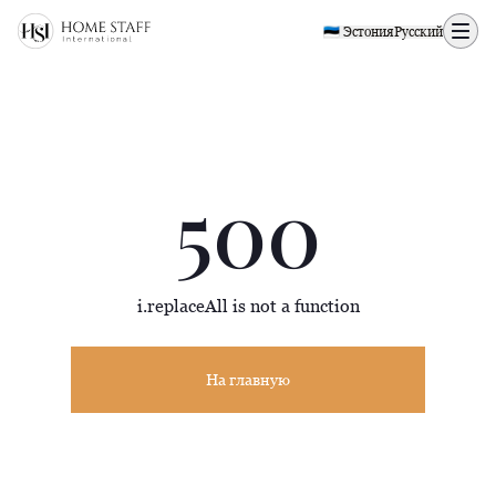
500 page
🇪🇪 Эстония
Русский
500
i.replaceAll is not a function
На главную