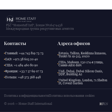
PLC "Homestaff Intl", license №16474438
Международная группа рекрутинговых агентств
Контакты
Адреса офисов
Главный: +44 745 819 73 73
Estonia, Tallinn, Kesklinna linnaosa,
Tuukri tn 19-315, 10120
ОАЭ: +971 58 605 20 40
США, Майами, 230 174-я улица,
США: +1 484 460 80 90
Санни-Айлс-Бич
Франция: +33 7 57 69 07 73
UAE, Dubai, Dubai Silicon Oasis,
DDP, Building A2
Польша: +48 573 568 448
United Kingdom, London, 71 Shelton
St, Covent Garden
Политика конфиденциальности
Политика использования cookies
© 2026 — Home Staff International
RU
EN