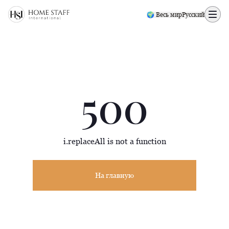
500 page
🌍 Весь мир
Русский
500
i.replaceAll is not a function
На главную