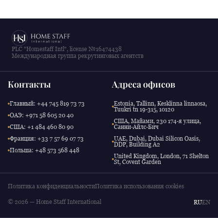
PLC "Homestaff Intl", license №16474438
Международная группа рекрутинговых агентств
Контакты
Адреса офисов
Главный: +44 745 819 73 73
Estonia, Tallinn, Kesklinna linnaosa,
Tuukri tn 19-315, 10120
ОАЭ: +971 58 605 20 40
США, Майами, 230 174-я улица,
США: +1 484 460 80 90
Санни-Айлс-Бич
Франция: +33 7 57 69 07 73
UAE, Dubai, Dubai Silicon Oasis,
DDP, Building A2
Польша: +48 573 568 448
United Kingdom, London, 71 Shelton
St, Covent Garden
Политика конфиденциальности
Политика использования cookies
© 2026 — Home Staff International
RU
EN