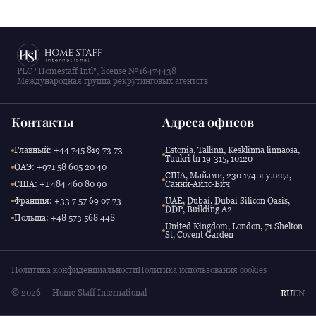
PLC "Homestaff Intl", license №16474438
Международная группа рекрутинговых агентств
Контакты
Адреса офисов
Главный: +44 745 819 73 73
Estonia, Tallinn, Kesklinna linnaosa,
Tuukri tn 19-315, 10120
ОАЭ: +971 58 605 20 40
США, Майами, 230 174-я улица,
США: +1 484 460 80 90
Санни-Айлс-Бич
Франция: +33 7 57 69 07 73
UAE, Dubai, Dubai Silicon Oasis,
DDP, Building A2
Польша: +48 573 568 448
United Kingdom, London, 71 Shelton
St, Covent Garden
Политика конфиденциальности
Политика использования cookies
© 2026 — Home Staff International
RU
EN