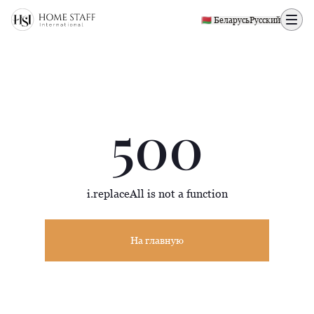
500 page
🇧🇾 Беларусь
Русский
500
i.replaceAll is not a function
На главную