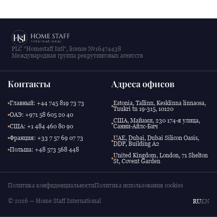
PLC "Homestaff Intl", license №16474438
Международная группа рекрутинговых агентств
Контакты
Адреса офисов
Главный: +44 745 819 73 73
Estonia, Tallinn, Kesklinna linnaosa,
Tuukri tn 19-315, 10120
ОАЭ: +971 58 605 20 40
США, Майами, 230 174-я улица,
США: +1 484 460 80 90
Санни-Айлс-Бич
Франция: +33 7 57 69 07 73
UAE, Dubai, Dubai Silicon Oasis,
DDP, Building A2
Польша: +48 573 568 448
United Kingdom, London, 71 Shelton
St, Covent Garden
Политика конфиденциальности
Политика использования cookies
© 2026 — Home Staff International
RU
EN