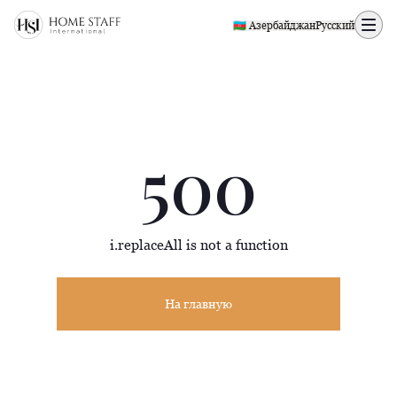
500 page
🇦🇿 Азербайджан
Русский
500
i.replaceAll is not a function
На главную