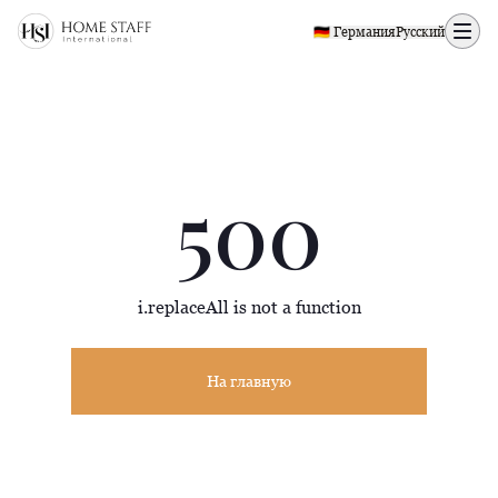
500 page
🇩🇪 Германия
Русский
500
i.replaceAll is not a function
На главную