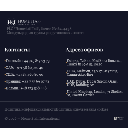
PLC "Homestaff Intl", license №16474438
Международная группа рекрутинговых агентств
Контакты
Адреса офисов
Главный: +44 745 819 73 73
Estonia, Tallinn, Kesklinna linnaosa,
Tuukri tn 19-315, 10120
ОАЭ: +971 58 605 20 40
США, Майами, 230 174-я улица,
США: +1 484 460 80 90
Санни-Айлс-Бич
Франция: +33 7 57 69 07 73
UAE, Dubai, Dubai Silicon Oasis,
DDP, Building A2
Польша: +48 573 568 448
United Kingdom, London, 71 Shelton
St, Covent Garden
Политика конфиденциальности
Политика использования cookies
© 2026 — Home Staff International
RU
EN