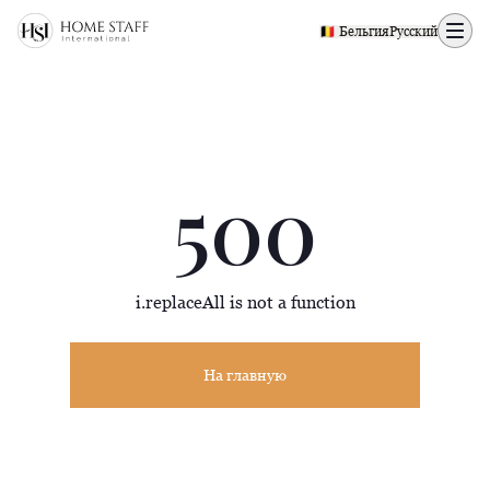
500 page
🇧🇪 Бельгия
Русский
500
i.replaceAll is not a function
На главную