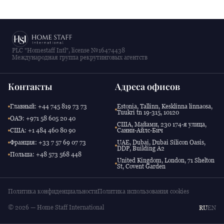
PLC "Homestaff Intl", license №16474438
Международная группа рекрутинговых агентств
Контакты
Адреса офисов
Главный: +44 745 819 73 73
Estonia, Tallinn, Kesklinna linnaosa,
Tuukri tn 19-315, 10120
ОАЭ: +971 58 605 20 40
США, Майами, 230 174-я улица,
США: +1 484 460 80 90
Санни-Айлс-Бич
Франция: +33 7 57 69 07 73
UAE, Dubai, Dubai Silicon Oasis,
DDP, Building A2
Польша: +48 573 568 448
United Kingdom, London, 71 Shelton
St, Covent Garden
Политика конфиденциальности
Политика использования cookies
© 2026 — Home Staff International
RU
EN