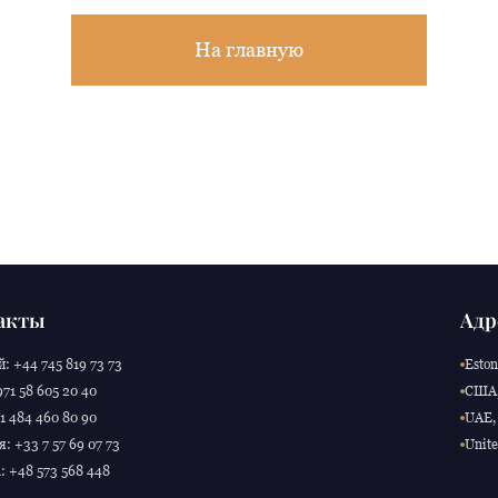
На главную
акты
Адр
: +44 745 819 73 73
Eston
71 58 605 20 40
США,
 484 460 80 90
UAE, 
: +33 7 57 69 07 73
Unite
 +48 573 568 448