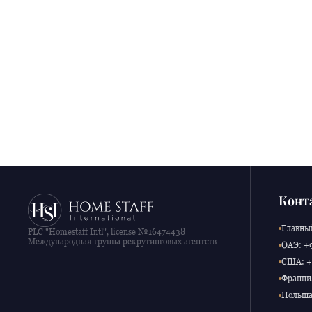
Конт
Главный
PLC "Homestaff Intl", license №16474438
Международная группа рекрутинговых агентств
ОАЭ: +9
США: +1
Франция
Польша: