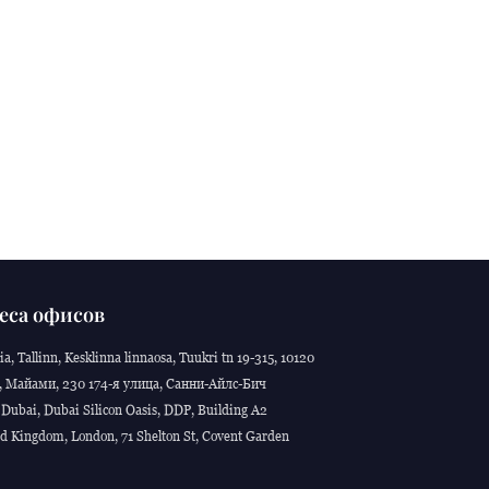
еса офисов
ia, Tallinn, Kesklinna linnaosa, Tuukri tn 19-315, 10120
 Майами, 230 174-я улица, Санни-Айлс-Бич
Dubai, Dubai Silicon Oasis, DDP, Building A2
d Kingdom, London, 71 Shelton St, Covent Garden