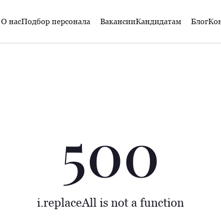
О нас
Подбор персонала
Вакансии
Кандидатам
Блог
Ко
500
i.replaceAll is not a function