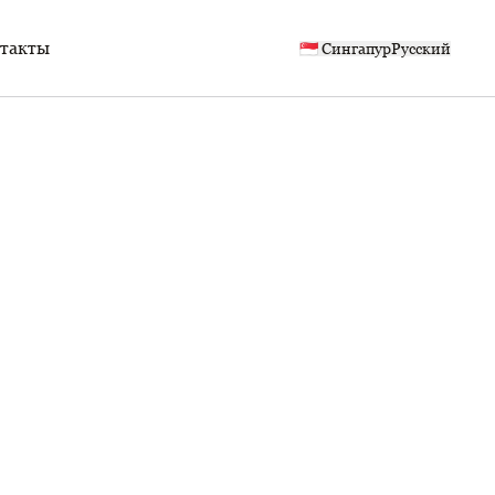
такты
🇸🇬 Сингапур
Русский