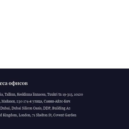
еса офисов
ia, Tallinn, Kesklinna linnaosa, Tuukri tn 19-315, 10120
 Майами, 230 174-я улица, Санни-Айлс-Бич
Dubai, Dubai Silicon Oasis, DDP, Building A2
d Kingdom, London, 71 Shelton St, Covent Garden