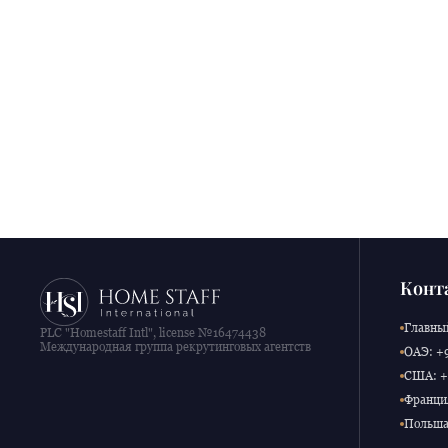
Конт
Главный
PLC "Homestaff Intl", license №16474438
Международная группа рекрутинговых агентств
ОАЭ: +9
США: +1
Франция
Польша: