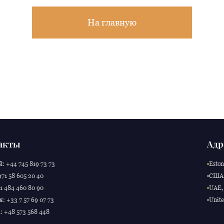
На главную
акты
Адр
: +44 745 819 73 73
Eston
71 58 605 20 40
США,
 484 460 80 90
UAE, 
: +33 7 57 69 07 73
Unite
 +48 573 568 448