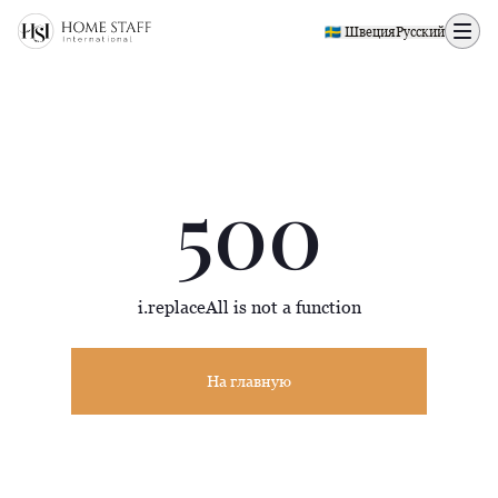
500 page
🇸🇪 Швеция
Русский
500
i.replaceAll is not a function
На главную