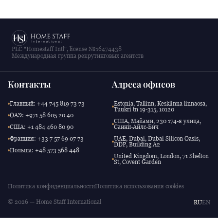
PLC "Homestaff Intl", license №16474438
Международная группа рекрутинговых агентств
Контакты
Адреса офисов
Главный: +44 745 819 73 73
Estonia, Tallinn, Kesklinna linnaosa,
Tuukri tn 19-315, 10120
ОАЭ: +971 58 605 20 40
США, Майами, 230 174-я улица,
США: +1 484 460 80 90
Санни-Айлс-Бич
Франция: +33 7 57 69 07 73
UAE, Dubai, Dubai Silicon Oasis,
DDP, Building A2
Польша: +48 573 568 448
United Kingdom, London, 71 Shelton
St, Covent Garden
Политика конфиденциальности
Политика использования cookies
© 2026 — Home Staff International
RU
EN