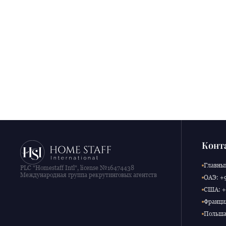
Конт
Главный
PLC "Homestaff Intl", license №16474438
Международная группа рекрутинговых агентств
ОАЭ: +9
США: +1
Франция
Польша: