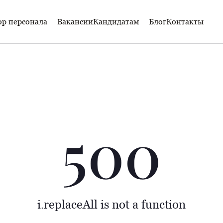
р персонала
Вакансии
Кандидатам
Блог
Контакты
500
i.replaceAll is not a function