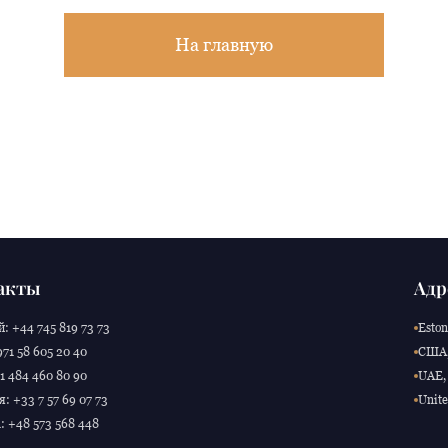
На главную
акты
Адр
: +44 745 819 73 73
Eston
71 58 605 20 40
США,
 484 460 80 90
UAE, 
: +33 7 57 69 07 73
Unite
 +48 573 568 448