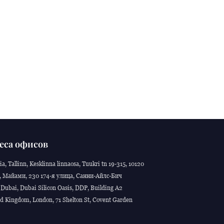
еса офисов
ia, Tallinn, Kesklinna linnaosa, Tuukri tn 19-315, 10120
 Майами, 230 174-я улица, Санни-Айлс-Бич
Dubai, Dubai Silicon Oasis, DDP, Building A2
d Kingdom, London, 71 Shelton St, Covent Garden