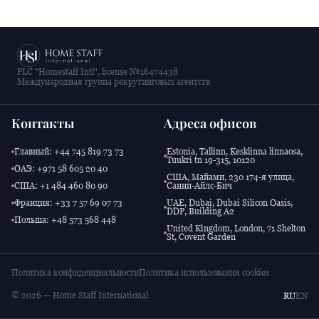
PLC "Homestaff Intl", license №16474438
Международная группа рекрутинговых агентств
Контакты
Адреса офисов
Главный: +44 745 819 73 73
Estonia, Tallinn, Kesklinna linnaosa,
Tuukri tn 19-315, 10120
ОАЭ: +971 58 605 20 40
США, Майами, 230 174-я улица,
США: +1 484 460 80 90
Санни-Айлс-Бич
Франция: +33 7 57 69 07 73
UAE, Dubai, Dubai Silicon Oasis,
DDP, Building A2
Польша: +48 573 568 448
United Kingdom, London, 71 Shelton
St, Covent Garden
Политика конфиденциальности
Политика использования cookies
© 2026 — Home Staff International
RU
EN