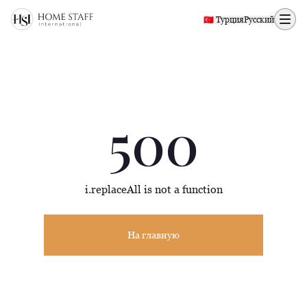
500 page
🇹🇷 Турция
Русский
500
i.replaceAll is not a function
На главную