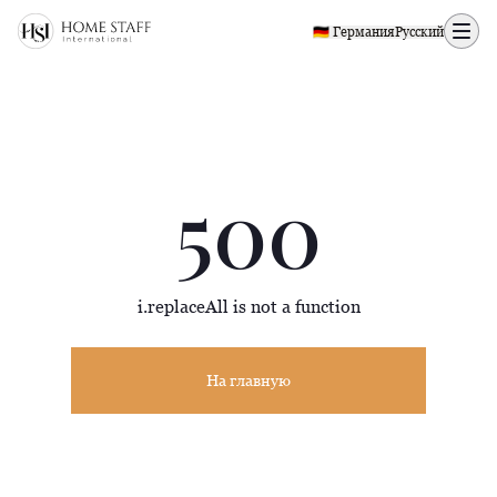
500 page
🇩🇪 Германия
Русский
500
i.replaceAll is not a function
На главную