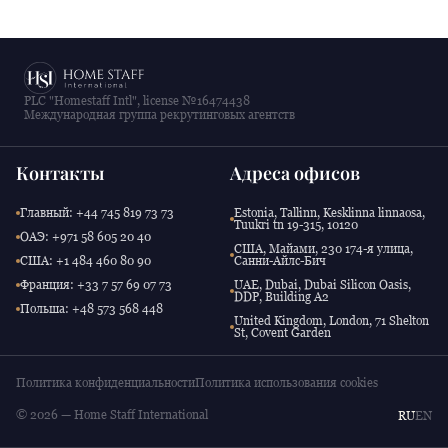
PLC "Homestaff Intl", license №16474438
Международная группа рекрутинговых агентств
Контакты
Адреса офисов
Главный: +44 745 819 73 73
Estonia, Tallinn, Kesklinna linnaosa,
Tuukri tn 19-315, 10120
ОАЭ: +971 58 605 20 40
США, Майами, 230 174-я улица,
США: +1 484 460 80 90
Санни-Айлс-Бич
Франция: +33 7 57 69 07 73
UAE, Dubai, Dubai Silicon Oasis,
DDP, Building A2
Польша: +48 573 568 448
United Kingdom, London, 71 Shelton
St, Covent Garden
Политика конфиденциальности
Политика использования cookies
© 2026 — Home Staff International
RU
EN