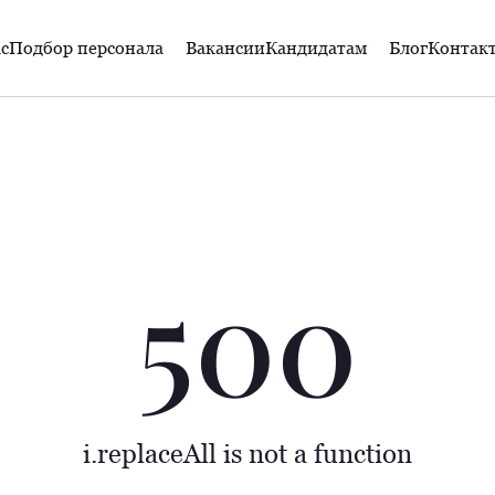
с
Подбор персонала
Вакансии
Кандидатам
Блог
Контак
500
i.replaceAll is not a function