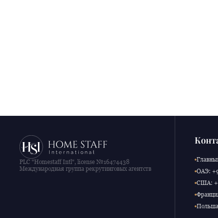
Конт
Главный
PLC "Homestaff Intl", license №16474438
Международная группа рекрутинговых агентств
ОАЭ: +9
США: +1
Франция
Польша: