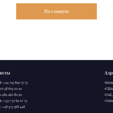
На главную
акты
Адр
: +44 745 819 73 73
Eston
71 58 605 20 40
США,
 484 460 80 90
UAE, 
: +33 7 57 69 07 73
Unite
 +48 573 568 448