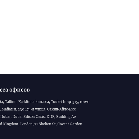
еса офисов
ia, Tallinn, Kesklinna linnaosa, Tuukri tn 19-315, 10120
 Майами, 230 174-я улица, Санни-Айлс-Бич
Dubai, Dubai Silicon Oasis, DDP, Building A2
d Kingdom, London, 71 Shelton St, Covent Garden