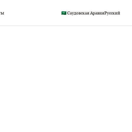
ты
🇸🇦 Саудовская Аравия
Русский