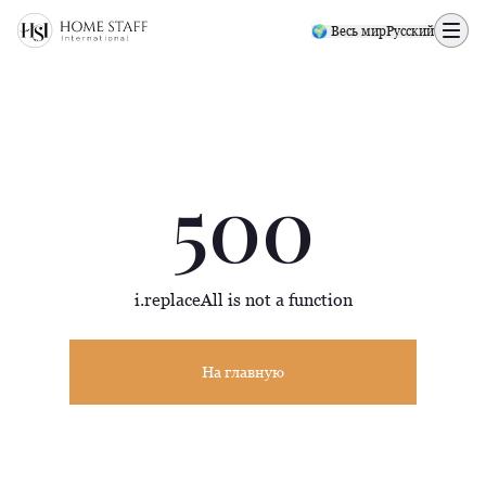
500 page
🌍 Весь мир
Русский
500
i.replaceAll is not a function
На главную