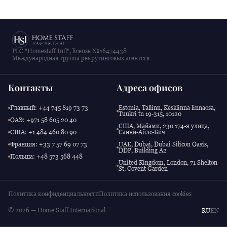
PLC "Homestaff Intl", license №16474438
Международная группа рекрутинговых агентств
Контакты
Адреса офисов
Главный: +44 745 819 73 73
Estonia, Tallinn, Kesklinna linnaosa,
Tuukri tn 19-315, 10120
ОАЭ: +971 58 605 20 40
США, Майами, 230 174-я улица,
США: +1 484 460 80 90
Санни-Айлс-Бич
Франция: +33 7 57 69 07 73
UAE, Dubai, Dubai Silicon Oasis,
DDP, Building A2
Польша: +48 573 568 448
United Kingdom, London, 71 Shelton
St, Covent Garden
Политика конфиденциальности
Политика использования cookies
© 2026 — Home Staff International
RU
EN