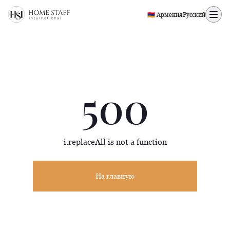
500 page
🇦🇲 Армения
Русский
500
i.replaceAll is not a function
На главную