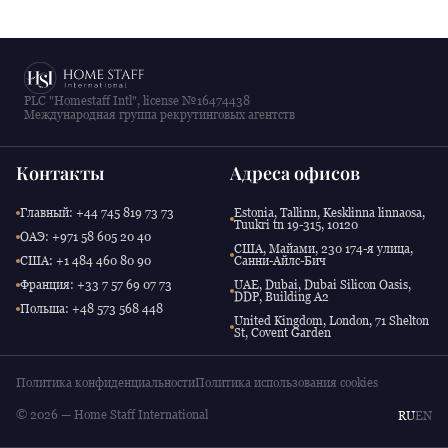
PLC "Homestaff Intl", license №16474438
Международная группа рекрутинговых агентств
Контакты
Адреса офисов
Главный: +44 745 819 73 73
Estonia, Tallinn, Kesklinna linnaosa,
Tuukri tn 19-315, 10120
ОАЭ: +971 58 605 20 40
США, Майами, 230 174-я улица,
США: +1 484 460 80 90
Санни-Айлс-Бич
Франция: +33 7 57 69 07 73
UAE, Dubai, Dubai Silicon Oasis,
DDP, Building A2
Польша: +48 573 568 448
United Kingdom, London, 71 Shelton
St, Covent Garden
Политика конфиденциальности
Политика использования cookies
© 2026 — Home Staff International
RU
EN