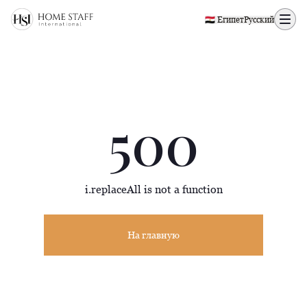
500 page
🇪🇬 Египет
Русский
500
i.replaceAll is not a function
На главную