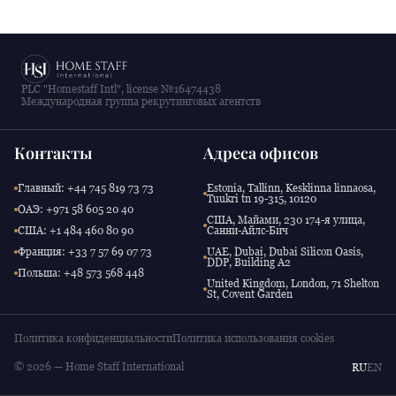
PLC "Homestaff Intl", license №16474438
Международная группа рекрутинговых агентств
Контакты
Адреса офисов
Главный: +44 745 819 73 73
Estonia, Tallinn, Kesklinna linnaosa,
Tuukri tn 19-315, 10120
ОАЭ: +971 58 605 20 40
США, Майами, 230 174-я улица,
США: +1 484 460 80 90
Санни-Айлс-Бич
Франция: +33 7 57 69 07 73
UAE, Dubai, Dubai Silicon Oasis,
DDP, Building A2
Польша: +48 573 568 448
United Kingdom, London, 71 Shelton
St, Covent Garden
Политика конфиденциальности
Политика использования cookies
© 2026 — Home Staff International
RU
EN