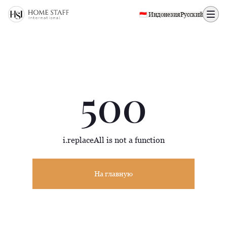
500 page
🇮🇩 Индонезия
Русский
500
i.replaceAll is not a function
На главную