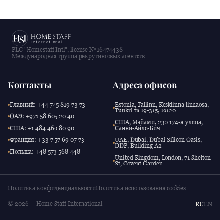
PLC "Homestaff Intl", license №16474438
Международная группа рекрутинговых агентств
Контакты
Адреса офисов
Главный: +44 745 819 73 73
Estonia, Tallinn, Kesklinna linnaosa,
Tuukri tn 19-315, 10120
ОАЭ: +971 58 605 20 40
США, Майами, 230 174-я улица,
США: +1 484 460 80 90
Санни-Айлс-Бич
Франция: +33 7 57 69 07 73
UAE, Dubai, Dubai Silicon Oasis,
DDP, Building A2
Польша: +48 573 568 448
United Kingdom, London, 71 Shelton
St, Covent Garden
Политика конфиденциальности
Политика использования cookies
© 2026 — Home Staff International
RU
EN