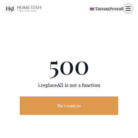
500 page
🇹🇭 Таиланд
Русский
500
i.replaceAll is not a function
На главную