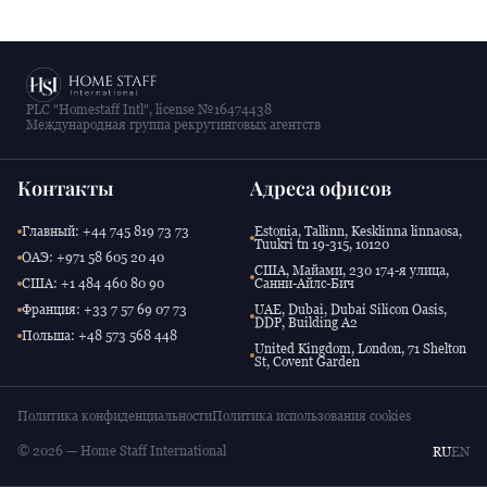
PLC "Homestaff Intl", license №16474438
Международная группа рекрутинговых агентств
Контакты
Адреса офисов
Главный: +44 745 819 73 73
Estonia, Tallinn, Kesklinna linnaosa,
Tuukri tn 19-315, 10120
ОАЭ: +971 58 605 20 40
США, Майами, 230 174-я улица,
США: +1 484 460 80 90
Санни-Айлс-Бич
Франция: +33 7 57 69 07 73
UAE, Dubai, Dubai Silicon Oasis,
DDP, Building A2
Польша: +48 573 568 448
United Kingdom, London, 71 Shelton
St, Covent Garden
Политика конфиденциальности
Политика использования cookies
© 2026 — Home Staff International
RU
EN