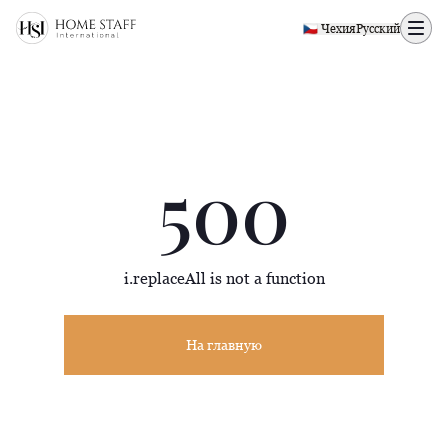
500 page
🇨🇿 Чехия
Русский
500
i.replaceAll is not a function
На главную