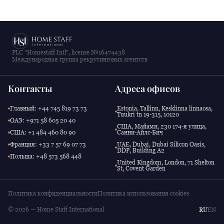
PLC "Homestaff Intl", license №16474438
Международная группа рекрутинговых агентств
Контакты
Адреса офисов
Главный: +44 745 819 73 73
Estonia, Tallinn, Kesklinna linnaosa,
Tuukri tn 19-315, 10120
ОАЭ: +971 58 605 20 40
США, Майами, 230 174-я улица,
США: +1 484 460 80 90
Санни-Айлс-Бич
Франция: +33 7 57 69 07 73
UAE, Dubai, Dubai Silicon Oasis,
DDP, Building A2
Польша: +48 573 568 448
United Kingdom, London, 71 Shelton
St, Covent Garden
Политика конфиденциальности
Политика использования cookies
© 2026 — Home Staff International
RU
EN