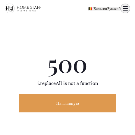
500 page
🇧🇪 Бельгия
Русский
500
i.replaceAll is not a function
На главную