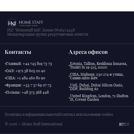
PLC "Homestaff Intl", license №16474438
Международная группа рекрутинговых агентств
Контакты
Адреса офисов
Главный: +44 745 819 73 73
Estonia, Tallinn, Kesklinna linnaosa,
Tuukri tn 19-315, 10120
ОАЭ: +971 58 605 20 40
США, Майами, 230 174-я улица,
США: +1 484 460 80 90
Санни-Айлс-Бич
Франция: +33 7 57 69 07 73
UAE, Dubai, Dubai Silicon Oasis,
DDP, Building A2
Польша: +48 573 568 448
United Kingdom, London, 71 Shelton
St, Covent Garden
Политика конфиденциальности
Политика использования cookies
© 2026 — Home Staff International
RU
EN