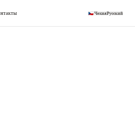
нтакты
🇨🇿 Чехия
Русский