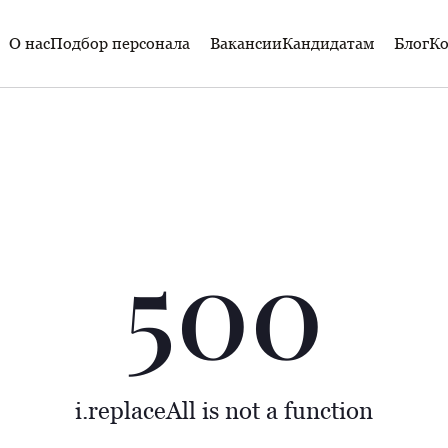
О нас
Подбор персонала
Вакансии
Кандидатам
Блог
Ко
500
i.replaceAll is not a function