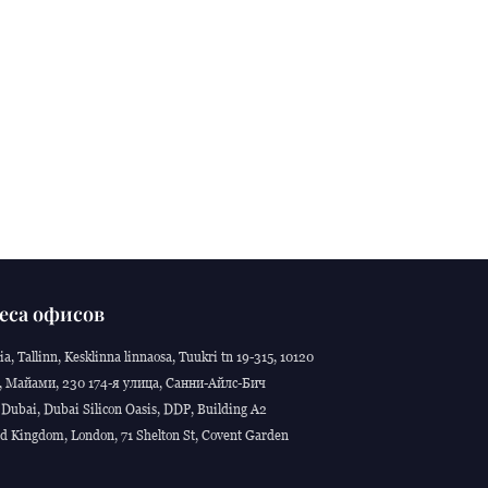
еса офисов
ia, Tallinn, Kesklinna linnaosa, Tuukri tn 19-315, 10120
 Майами, 230 174-я улица, Санни-Айлс-Бич
Dubai, Dubai Silicon Oasis, DDP, Building A2
d Kingdom, London, 71 Shelton St, Covent Garden