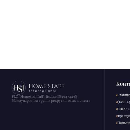
Конт
Главный
PLC "Homestaff Intl", license №16474438
Международная группа рекрутинговых агентств
ОАЭ: +9
США: +1
Франция
Польша: