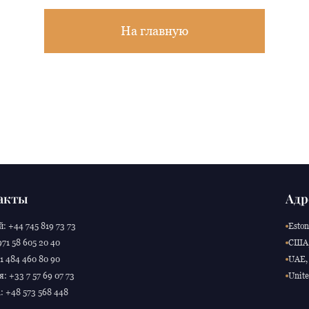
На главную
акты
Адр
: +44 745 819 73 73
Eston
71 58 605 20 40
США,
 484 460 80 90
UAE, 
: +33 7 57 69 07 73
Unite
 +48 573 568 448