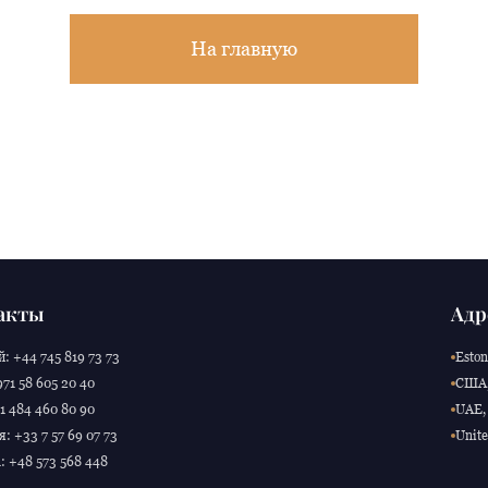
На главную
акты
Адр
: +44 745 819 73 73
Eston
71 58 605 20 40
США,
 484 460 80 90
UAE, 
: +33 7 57 69 07 73
Unite
 +48 573 568 448