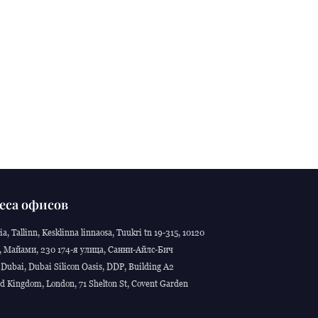
еса офисов
ia, Tallinn, Kesklinna linnaosa, Tuukri tn 19-315, 10120
 Майами, 230 174-я улица, Санни-Айлс-Бич
Dubai, Dubai Silicon Oasis, DDP, Building A2
d Kingdom, London, 71 Shelton St, Covent Garden