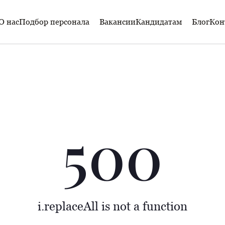
О нас
Подбор персонала
Вакансии
Кандидатам
Блог
Кон
500
i.replaceAll is not a function