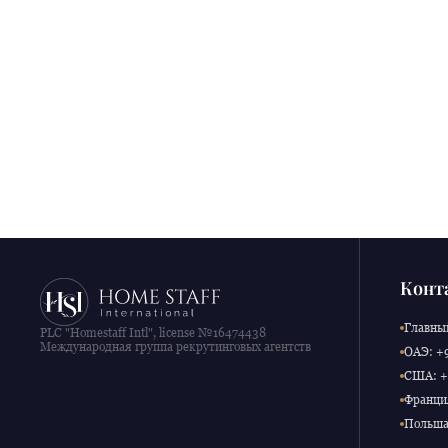
Конт
Главный
PLC "Homestaff Intl", license №16474438
Международная группа рекрутинговых агентств
ОАЭ: +9
США: +1
Франция
Польша: