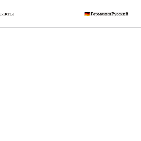
такты
🇩🇪 Германия
Русский