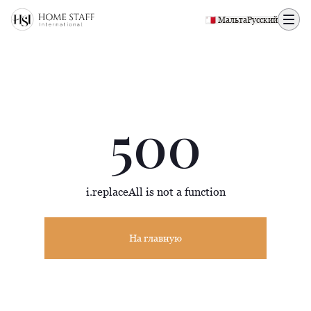
500 page
🇲🇹 Мальта
Русский
500
i.replaceAll is not a function
На главную