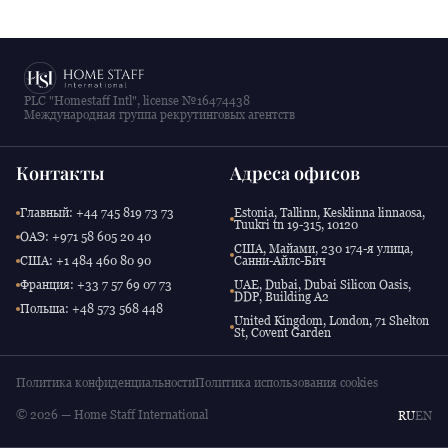
PLC "Homestaff Intl", license №16474438
Международная группа рекрутинговых агентств
Контакты
Адреса офисов
Главный: +44 745 819 73 73
Estonia, Tallinn, Kesklinna linnaosa,
Tuukri tn 19-315, 10120
ОАЭ: +971 58 605 20 40
США, Майами, 230 174-я улица,
США: +1 484 460 80 90
Санни-Айлс-Бич
Франция: +33 7 57 69 07 73
UAE, Dubai, Dubai Silicon Oasis,
DDP, Building A2
Польша: +48 573 568 448
United Kingdom, London, 71 Shelton
St, Covent Garden
Политика конфиденциальности
Политика использования cookies
© 2026 — Home Staff International
RU
EN