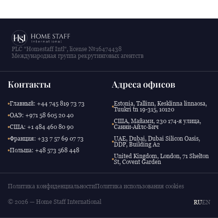
PLC "Homestaff Intl", license №16474438
Международная группа рекрутинговых агентств
Контакты
Адреса офисов
Главный: +44 745 819 73 73
Estonia, Tallinn, Kesklinna linnaosa,
Tuukri tn 19-315, 10120
ОАЭ: +971 58 605 20 40
США, Майами, 230 174-я улица,
США: +1 484 460 80 90
Санни-Айлс-Бич
Франция: +33 7 57 69 07 73
UAE, Dubai, Dubai Silicon Oasis,
DDP, Building A2
Польша: +48 573 568 448
United Kingdom, London, 71 Shelton
St, Covent Garden
Политика конфиденциальности
Политика использования cookies
© 2026 — Home Staff International
RU
EN