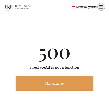
500 page
🇲🇨 Монако
Русский
500
i.replaceAll is not a function
На главную