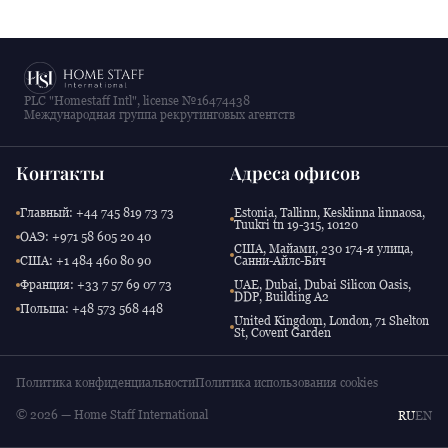
PLC "Homestaff Intl", license №16474438
Международная группа рекрутинговых агентств
Контакты
Адреса офисов
Главный: +44 745 819 73 73
Estonia, Tallinn, Kesklinna linnaosa,
Tuukri tn 19-315, 10120
ОАЭ: +971 58 605 20 40
США, Майами, 230 174-я улица,
США: +1 484 460 80 90
Санни-Айлс-Бич
Франция: +33 7 57 69 07 73
UAE, Dubai, Dubai Silicon Oasis,
DDP, Building A2
Польша: +48 573 568 448
United Kingdom, London, 71 Shelton
St, Covent Garden
Политика конфиденциальности
Политика использования cookies
© 2026 — Home Staff International
RU
EN