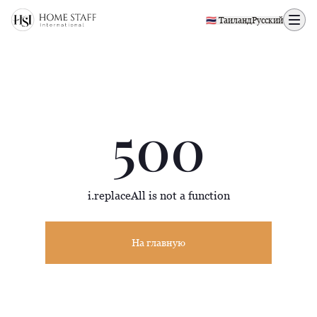
500 page
🇹🇭 Таиланд
Русский
500
i.replaceAll is not a function
На главную