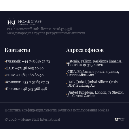
PLC "Homestaff Intl", license №16474438
Международная группа рекрутинговых агентств
Контакты
Адреса офисов
Главный: +44 745 819 73 73
Estonia, Tallinn, Kesklinna linnaosa,
Tuukri tn 19-315, 10120
ОАЭ: +971 58 605 20 40
США, Майами, 230 174-я улица,
США: +1 484 460 80 90
Санни-Айлс-Бич
Франция: +33 7 57 69 07 73
UAE, Dubai, Dubai Silicon Oasis,
DDP, Building A2
Польша: +48 573 568 448
United Kingdom, London, 71 Shelton
St, Covent Garden
Политика конфиденциальности
Политика использования cookies
© 2026 — Home Staff International
RU
EN