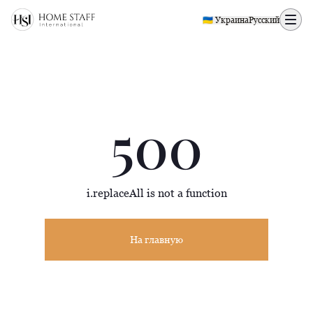
500 page
🇺🇦 Украина
Русский
500
i.replaceAll is not a function
На главную