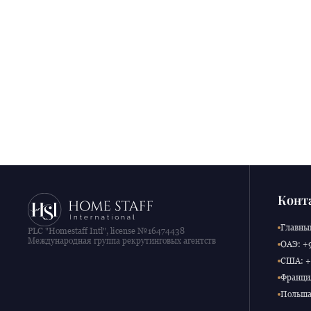
Конт
Главный
PLC "Homestaff Intl", license №16474438
Международная группа рекрутинговых агентств
ОАЭ: +9
США: +1
Франция
Польша: