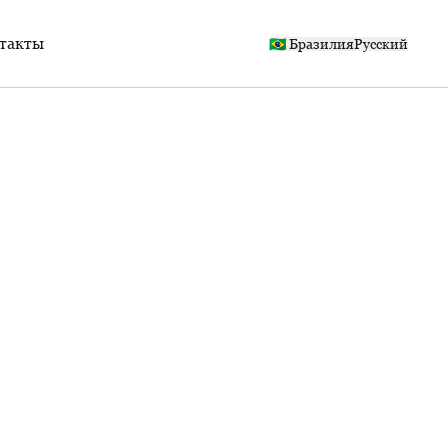
такты
🇧🇷 Бразилия
Русский