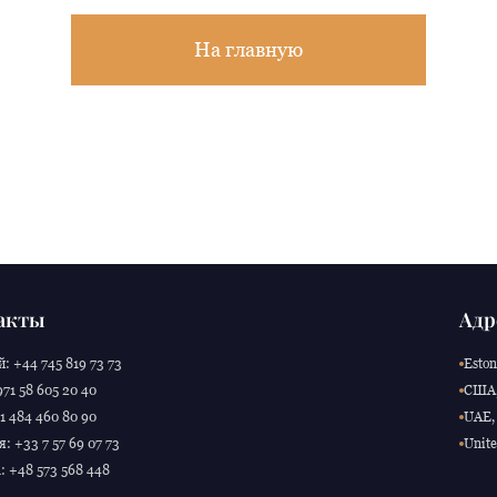
На главную
акты
Адр
: +44 745 819 73 73
Eston
71 58 605 20 40
США,
 484 460 80 90
UAE, 
: +33 7 57 69 07 73
Unite
 +48 573 568 448