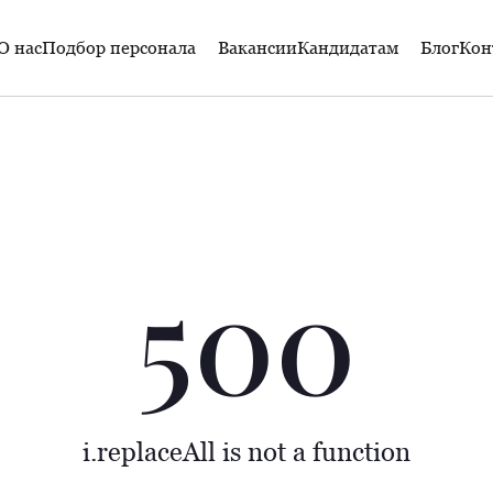
О нас
Подбор персонала
Вакансии
Кандидатам
Блог
Кон
500
i.replaceAll is not a function