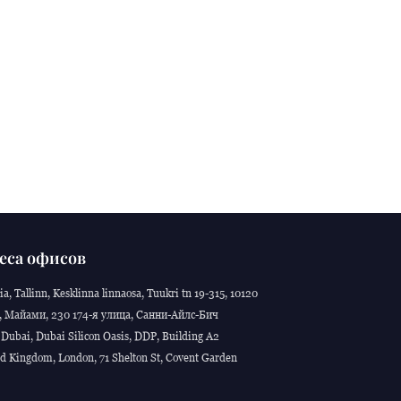
еса офисов
ia, Tallinn, Kesklinna linnaosa, Tuukri tn 19-315, 10120
 Майами, 230 174-я улица, Санни-Айлс-Бич
Dubai, Dubai Silicon Oasis, DDP, Building A2
d Kingdom, London, 71 Shelton St, Covent Garden