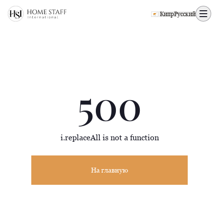
500 page
🇨🇾 Кипр
Русский
500
i.replaceAll is not a function
На главную