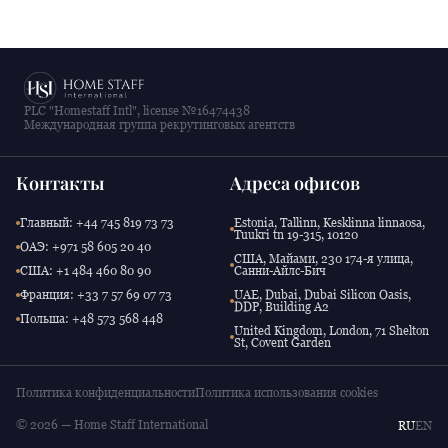
PLC "Homestaff Intl", license №16474438
Международная группа рекрутинговых агентств
Контакты
Адреса офисов
Главный: +44 745 819 73 73
Estonia, Tallinn, Kesklinna linnaosa,
Tuukri tn 19-315, 10120
ОАЭ: +971 58 605 20 40
США, Майами, 230 174-я улица,
США: +1 484 460 80 90
Санни-Айлс-Бич
Франция: +33 7 57 69 07 73
UAE, Dubai, Dubai Silicon Oasis,
DDP, Building A2
Польша: +48 573 568 448
United Kingdom, London, 71 Shelton
St, Covent Garden
Политика конфиденциальности
Политика использования cookies
© 2026 — Home Staff International
RU
EN