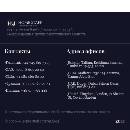
PLC "Homestaff Intl", license №16474438
Международная группа рекрутинговых агентств
Контакты
Адреса офисов
Главный: +44 745 819 73 73
Estonia, Tallinn, Kesklinna linnaosa,
Tuukri tn 19-315, 10120
ОАЭ: +971 58 605 20 40
США, Майами, 230 174-я улица,
США: +1 484 460 80 90
Санни-Айлс-Бич
Франция: +33 7 57 69 07 73
UAE, Dubai, Dubai Silicon Oasis,
DDP, Building A2
Польша: +48 573 568 448
United Kingdom, London, 71 Shelton
St, Covent Garden
Политика конфиденциальности
Политика использования cookies
© 2026 — Home Staff International
RU
EN