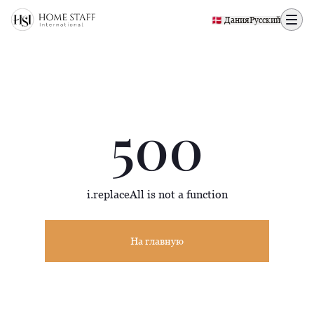
500 page
🇩🇰 Дания
Русский
500
i.replaceAll is not a function
На главную