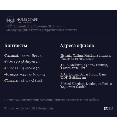
PLC "Homestaff Intl", license №16474438
Международная группа рекрутинговых агентств
Контакты
Адреса офисов
Главный: +44 745 819 73 73
Estonia, Tallinn, Kesklinna linnaosa,
Tuukri tn 19-315, 10120
ОАЭ: +971 58 605 20 40
США, Майами, 230 174-я улица,
США: +1 484 460 80 90
Санни-Айлс-Бич
Франция: +33 7 57 69 07 73
UAE, Dubai, Dubai Silicon Oasis,
DDP, Building A2
Польша: +48 573 568 448
United Kingdom, London, 71 Shelton
St, Covent Garden
Политика конфиденциальности
Политика использования cookies
© 2026 — Home Staff International
RU
EN