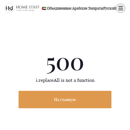
500 page
🇦🇪 Объединенные Арабские Эмираты
Русский
500
i.replaceAll is not a function
На главную