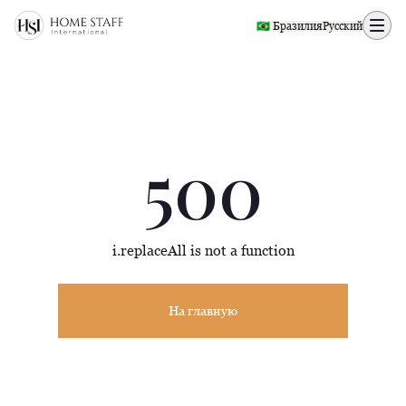
500 page
🇧🇷 Бразилия
Русский
500
i.replaceAll is not a function
На главную