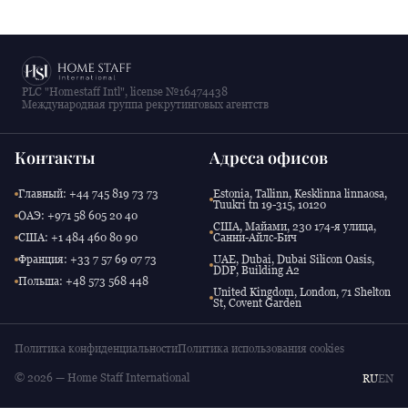
PLC "Homestaff Intl", license №16474438
Международная группа рекрутинговых агентств
Контакты
Адреса офисов
Главный: +44 745 819 73 73
Estonia, Tallinn, Kesklinna linnaosa,
Tuukri tn 19-315, 10120
ОАЭ: +971 58 605 20 40
США, Майами, 230 174-я улица,
США: +1 484 460 80 90
Санни-Айлс-Бич
Франция: +33 7 57 69 07 73
UAE, Dubai, Dubai Silicon Oasis,
DDP, Building A2
Польша: +48 573 568 448
United Kingdom, London, 71 Shelton
St, Covent Garden
Политика конфиденциальности
Политика использования cookies
© 2026 — Home Staff International
RU
EN