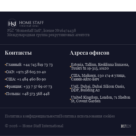
PLC "Homestaff Intl", license №16474438
Международная группа рекрутинговых агентств
Контакты
Адреса офисов
Главный: +44 745 819 73 73
Estonia, Tallinn, Kesklinna linnaosa,
Tuukri tn 19-315, 10120
ОАЭ: +971 58 605 20 40
США, Майами, 230 174-я улица,
США: +1 484 460 80 90
Санни-Айлс-Бич
Франция: +33 7 57 69 07 73
UAE, Dubai, Dubai Silicon Oasis,
DDP, Building A2
Польша: +48 573 568 448
United Kingdom, London, 71 Shelton
St, Covent Garden
Политика конфиденциальности
Политика использования cookies
© 2026 — Home Staff International
RU
EN