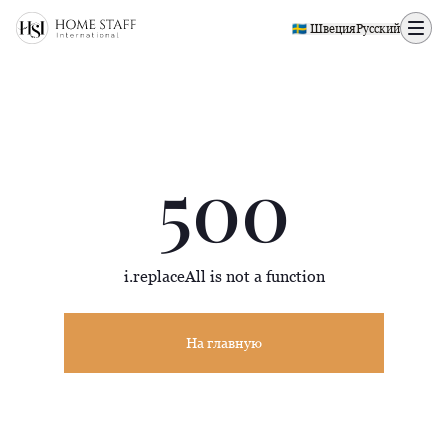
500 page
🇸🇪 Швеция
Русский
500
i.replaceAll is not a function
На главную