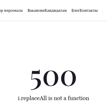
р персонала
Вакансии
Кандидатам
Блог
Контакты
500
i.replaceAll is not a function