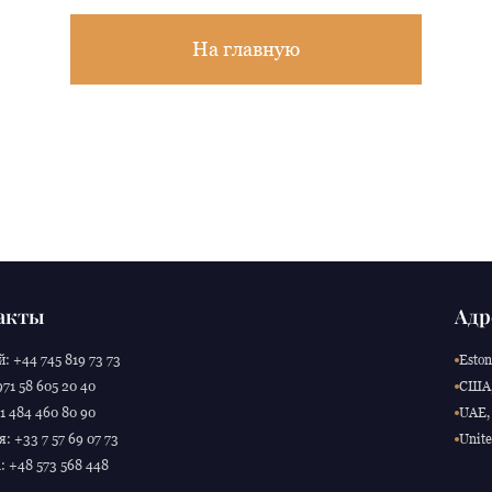
На главную
акты
Адр
: +44 745 819 73 73
Eston
71 58 605 20 40
США,
 484 460 80 90
UAE, 
: +33 7 57 69 07 73
Unite
 +48 573 568 448