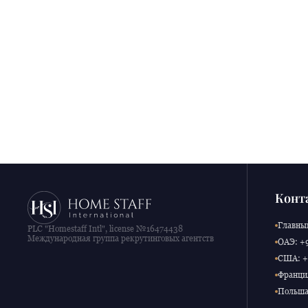
Конт
Главный
PLC "Homestaff Intl", license №16474438
Международная группа рекрутинговых агентств
ОАЭ: +9
США: +1
Франция
Польша: