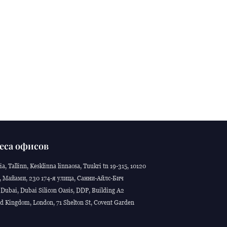
еса офисов
ia, Tallinn, Kesklinna linnaosa, Tuukri tn 19-315, 10120
 Майами, 230 174-я улица, Санни-Айлс-Бич
Dubai, Dubai Silicon Oasis, DDP, Building A2
d Kingdom, London, 71 Shelton St, Covent Garden