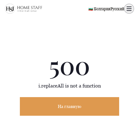
500 page
🇧🇬 Болгария
Русский
500
i.replaceAll is not a function
На главную