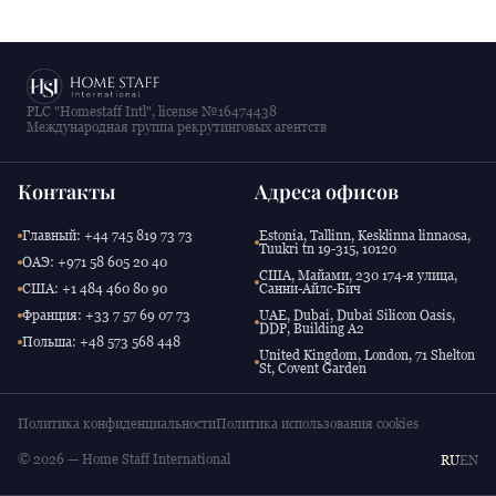
PLC "Homestaff Intl", license №16474438
Международная группа рекрутинговых агентств
Контакты
Адреса офисов
Главный: +44 745 819 73 73
Estonia, Tallinn, Kesklinna linnaosa,
Tuukri tn 19-315, 10120
ОАЭ: +971 58 605 20 40
США, Майами, 230 174-я улица,
США: +1 484 460 80 90
Санни-Айлс-Бич
Франция: +33 7 57 69 07 73
UAE, Dubai, Dubai Silicon Oasis,
DDP, Building A2
Польша: +48 573 568 448
United Kingdom, London, 71 Shelton
St, Covent Garden
Политика конфиденциальности
Политика использования cookies
© 2026 — Home Staff International
RU
EN