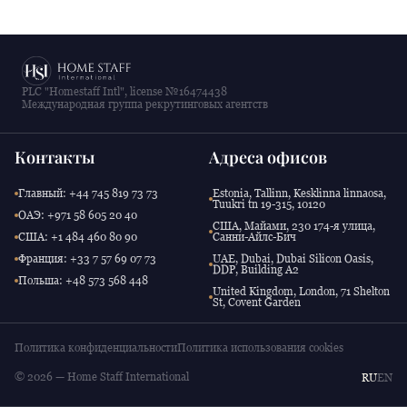
PLC "Homestaff Intl", license №16474438
Международная группа рекрутинговых агентств
Контакты
Адреса офисов
Главный: +44 745 819 73 73
Estonia, Tallinn, Kesklinna linnaosa,
Tuukri tn 19-315, 10120
ОАЭ: +971 58 605 20 40
США, Майами, 230 174-я улица,
США: +1 484 460 80 90
Санни-Айлс-Бич
Франция: +33 7 57 69 07 73
UAE, Dubai, Dubai Silicon Oasis,
DDP, Building A2
Польша: +48 573 568 448
United Kingdom, London, 71 Shelton
St, Covent Garden
Политика конфиденциальности
Политика использования cookies
© 2026 — Home Staff International
RU
EN