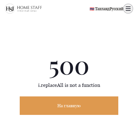
500 page
🇹🇭 Таиланд
Русский
500
i.replaceAll is not a function
На главную