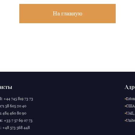
На главную
акты
Адр
: +44 745 819 73 73
Eston
71 58 605 20 40
США,
 484 460 80 90
UAE, 
: +33 7 57 69 07 73
Unite
 +48 573 568 448