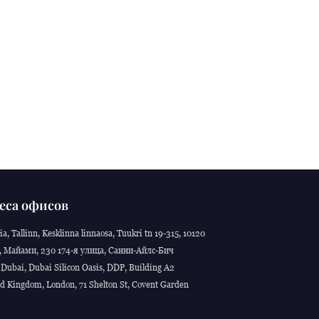
еса офисов
ia, Tallinn, Kesklinna linnaosa, Tuukri tn 19-315, 10120
 Майами, 230 174-я улица, Санни-Айлс-Бич
Dubai, Dubai Silicon Oasis, DDP, Building A2
d Kingdom, London, 71 Shelton St, Covent Garden