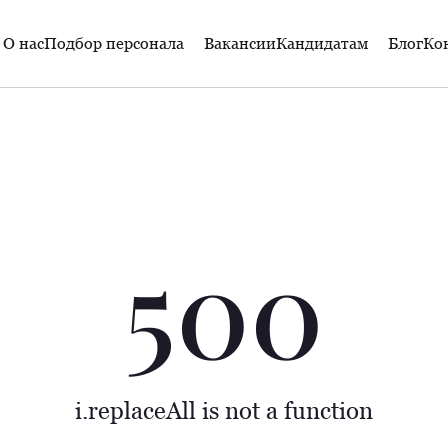
О нас
Подбор персонала
Вакансии
Кандидатам
Блог
Ко
500
i.replaceAll is not a function