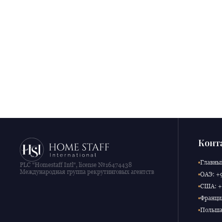
Конт
Главный
PLC "Homestaff Intl", license №16474438
Международная группа рекрутинговых агентств
ОАЭ: +9
США: +1
Франция
Польша: