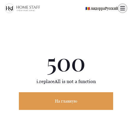
500 page
🇦🇩 Андорра
Русский
500
i.replaceAll is not a function
На главную