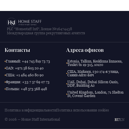
PLC "Homestaff Intl", license №16474438
Международная группа рекрутинговых агентств
Контакты
Адреса офисов
Главный: +44 745 819 73 73
Estonia, Tallinn, Kesklinna linnaosa,
Tuukri tn 19-315, 10120
ОАЭ: +971 58 605 20 40
США, Майами, 230 174-я улица,
США: +1 484 460 80 90
Санни-Айлс-Бич
Франция: +33 7 57 69 07 73
UAE, Dubai, Dubai Silicon Oasis,
DDP, Building A2
Польша: +48 573 568 448
United Kingdom, London, 71 Shelton
St, Covent Garden
Политика конфиденциальности
Политика использования cookies
© 2026 — Home Staff International
RU
EN