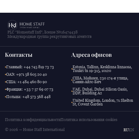
PLC "Homestaff Intl", license №16474438
Международная группа рекрутинговых агентств
Контакты
Адреса офисов
Главный: +44 745 819 73 73
Estonia, Tallinn, Kesklinna linnaosa,
Tuukri tn 19-315, 10120
ОАЭ: +971 58 605 20 40
США, Майами, 230 174-я улица,
США: +1 484 460 80 90
Санни-Айлс-Бич
Франция: +33 7 57 69 07 73
UAE, Dubai, Dubai Silicon Oasis,
DDP, Building A2
Польша: +48 573 568 448
United Kingdom, London, 71 Shelton
St, Covent Garden
Политика конфиденциальности
Политика использования cookies
© 2026 — Home Staff International
RU
EN