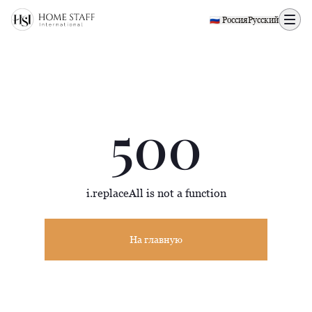
500 page
🇷🇺 Россия
Русский
500
i.replaceAll is not a function
На главную