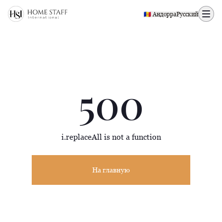
500 page
🇦🇩 Андорра
Русский
500
i.replaceAll is not a function
На главную