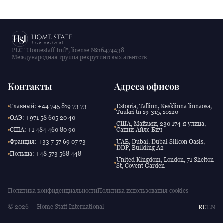
PLC "Homestaff Intl", license №16474438
Международная группа рекрутинговых агентств
Контакты
Адреса офисов
Главный: +44 745 819 73 73
Estonia, Tallinn, Kesklinna linnaosa,
Tuukri tn 19-315, 10120
ОАЭ: +971 58 605 20 40
США, Майами, 230 174-я улица,
США: +1 484 460 80 90
Санни-Айлс-Бич
Франция: +33 7 57 69 07 73
UAE, Dubai, Dubai Silicon Oasis,
DDP, Building A2
Польша: +48 573 568 448
United Kingdom, London, 71 Shelton
St, Covent Garden
Политика конфиденциальности
Политика использования cookies
© 2026 — Home Staff International
RU
EN