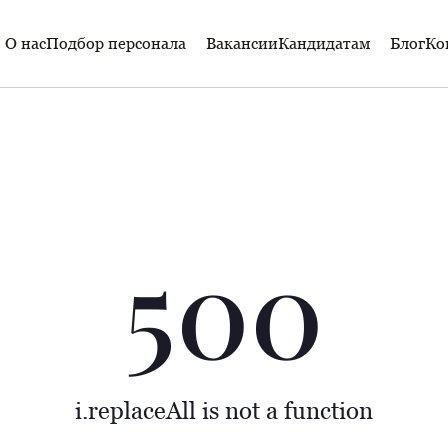
О нас
Подбор персонала
Вакансии
Кандидатам
Блог
Ко
500
i.replaceAll is not a function