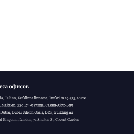
еса офисов
ia, Tallinn, Kesklinna linnaosa, Tuukri tn 19-315, 10120
 Майами, 230 174-я улица, Санни-Айлс-Бич
Dubai, Dubai Silicon Oasis, DDP, Building A2
d Kingdom, London, 71 Shelton St, Covent Garden