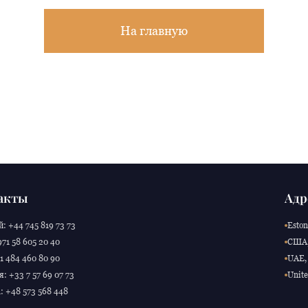
На главную
акты
Адр
: +44 745 819 73 73
Eston
71 58 605 20 40
США,
 484 460 80 90
UAE, 
: +33 7 57 69 07 73
Unite
 +48 573 568 448