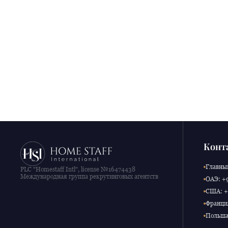
Конт
Главный
PLC "Homestaff Intl", license №16474438
Международная группа рекрутинговых агентств
ОАЭ: +9
США: +1
Франция
Польша: