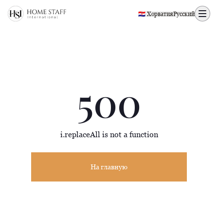
500 page
🇭🇷 Хорватия
Русский
500
i.replaceAll is not a function
На главную