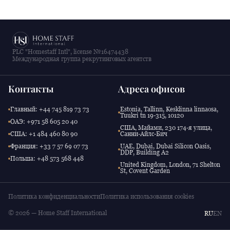
PLC "Homestaff Intl", license №16474438
Международная группа рекрутинговых агентств
Контакты
Адреса офисов
Главный: +44 745 819 73 73
Estonia, Tallinn, Kesklinna linnaosa,
Tuukri tn 19-315, 10120
ОАЭ: +971 58 605 20 40
США, Майами, 230 174-я улица,
США: +1 484 460 80 90
Санни-Айлс-Бич
Франция: +33 7 57 69 07 73
UAE, Dubai, Dubai Silicon Oasis,
DDP, Building A2
Польша: +48 573 568 448
United Kingdom, London, 71 Shelton
St, Covent Garden
Политика конфиденциальности
Политика использования cookies
© 2026 — Home Staff International
RU
EN