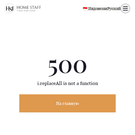
500 page
🇮🇩 Индонезия
Русский
500
i.replaceAll is not a function
На главную