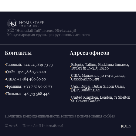
PLC "Homestaff Intl", license №16474438
Международная группа рекрутинговых агентств
Контакты
Адреса офисов
Главный: +44 745 819 73 73
Estonia, Tallinn, Kesklinna linnaosa,
Tuukri tn 19-315, 10120
ОАЭ: +971 58 605 20 40
США, Майами, 230 174-я улица,
США: +1 484 460 80 90
Санни-Айлс-Бич
Франция: +33 7 57 69 07 73
UAE, Dubai, Dubai Silicon Oasis,
DDP, Building A2
Польша: +48 573 568 448
United Kingdom, London, 71 Shelton
St, Covent Garden
Политика конфиденциальности
Политика использования cookies
© 2026 — Home Staff International
RU
EN