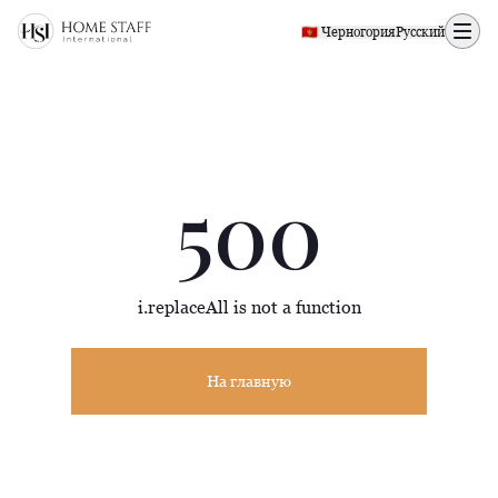
500 page
🇲🇪 Черногория
Русский
500
i.replaceAll is not a function
На главную