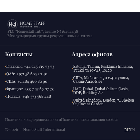
PLC "Homestaff Intl", license №16474438
Международная группа рекрутинговых агентств
Контакты
Адреса офисов
Главный: +44 745 819 73 73
Estonia, Tallinn, Kesklinna linnaosa,
Tuukri tn 19-315, 10120
ОАЭ: +971 58 605 20 40
США, Майами, 230 174-я улица,
США: +1 484 460 80 90
Санни-Айлс-Бич
Франция: +33 7 57 69 07 73
UAE, Dubai, Dubai Silicon Oasis,
DDP, Building A2
Польша: +48 573 568 448
United Kingdom, London, 71 Shelton
St, Covent Garden
Политика конфиденциальности
Политика использования cookies
© 2026 — Home Staff International
RU
EN