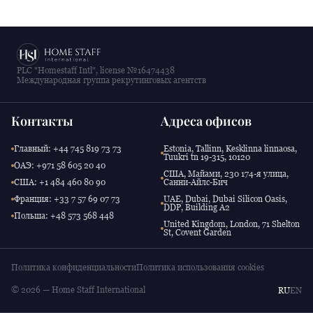
PLC "Homestaff Intl", license №16474438
Международная группа рекрутинговых агентств
Контакты
Адреса офисов
Главный: +44 745 819 73 73
Estonia, Tallinn, Kesklinna linnaosa,
Tuukri tn 19-315, 10120
ОАЭ: +971 58 605 20 40
США, Майами, 230 174-я улица,
США: +1 484 460 80 90
Санни-Айлс-Бич
Франция: +33 7 57 69 07 73
UAE, Dubai, Dubai Silicon Oasis,
DDP, Building A2
Польша: +48 573 568 448
United Kingdom, London, 71 Shelton
St, Covent Garden
Политика конфиденциальности
Политика использования cookies
© 2026 — Home Staff International
RU
EN