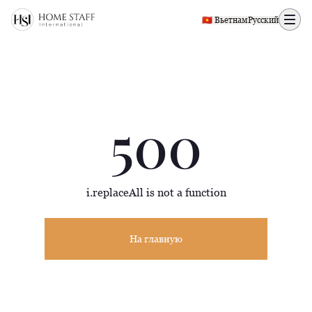
500 page
🇻🇳 Вьетнам
Русский
500
i.replaceAll is not a function
На главную