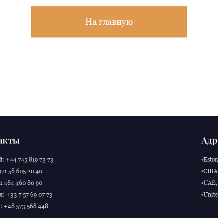
На главную
акты
Адр
: +44 745 819 73 73
Eston
71 58 605 20 40
США,
 484 460 80 90
UAE, 
: +33 7 57 69 07 73
Unite
 +48 573 568 448