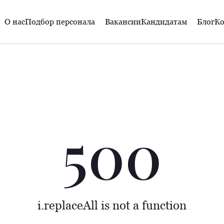
О нас
Подбор персонала
Вакансии
Кандидатам
Блог
Ко
500
i.replaceAll is not a function