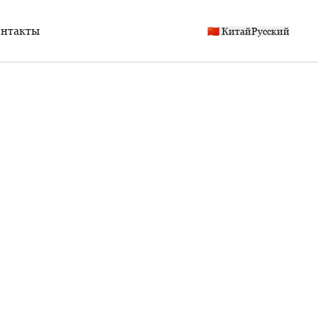
нтакты
🇨🇳 Китай
Русский