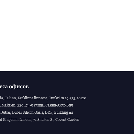
еса офисов
ia, Tallinn, Kesklinna linnaosa, Tuukri tn 19-315, 10120
 Майами, 230 174-я улица, Санни-Айлс-Бич
Dubai, Dubai Silicon Oasis, DDP, Building A2
d Kingdom, London, 71 Shelton St, Covent Garden