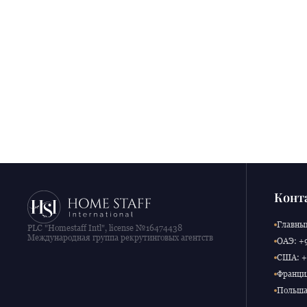
Конт
Главный
PLC "Homestaff Intl", license №16474438
Международная группа рекрутинговых агентств
ОАЭ: +9
США: +1
Франция
Польша: