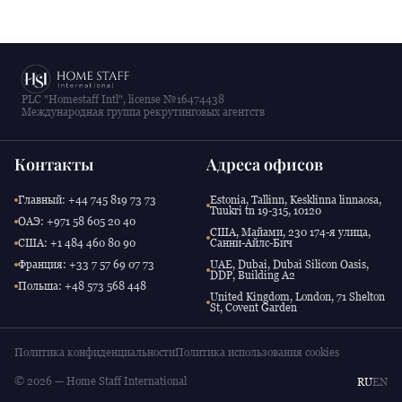
PLC "Homestaff Intl", license №16474438
Международная группа рекрутинговых агентств
Контакты
Адреса офисов
Главный: +44 745 819 73 73
Estonia, Tallinn, Kesklinna linnaosa,
Tuukri tn 19-315, 10120
ОАЭ: +971 58 605 20 40
США, Майами, 230 174-я улица,
США: +1 484 460 80 90
Санни-Айлс-Бич
Франция: +33 7 57 69 07 73
UAE, Dubai, Dubai Silicon Oasis,
DDP, Building A2
Польша: +48 573 568 448
United Kingdom, London, 71 Shelton
St, Covent Garden
Политика конфиденциальности
Политика использования cookies
© 2026 — Home Staff International
RU
EN