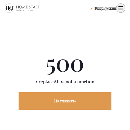
500 page
🇨🇾 Кипр
Русский
500
i.replaceAll is not a function
На главную